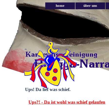
Direkt zum Seiteninhalt
home
über uns
Ups! Da lief was schief.
Ups?! - Da ist wohl was schief gelaufen